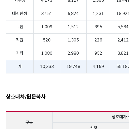
학부생
4,273
8,127
1,355
19,44
대학원생
3,451
5,824
1,231
18,92
교원
1,009
1,512
395
5,584
직원
520
1,305
226
2,412
기타
1,080
2,980
952
8,821
계
10,333
19,748
4,159
55,18
상호대차/원문복사
상호대차 
구분
신청