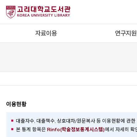
내
용
으
로
자료이용
연구지원
건
너
뛰
기
이용현황
대출자수, 대출책수, 상호대차/원문복사 등 이용현황에 관한 통계입니
Opens a new
본 통계 항목은
Rinfo(학술정보통계시스템)
에서 자세히 확