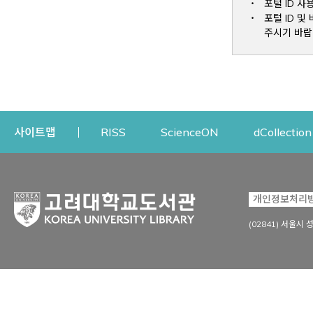
포털 ID 사
포털 ID 
주시기 바랍
Opens a new window
Opens a new win
사이트맵
RISS
ScienceON
dCollection
자료이용
연구지원
개인정보처리
Open
자료찾기
연구지원 서비스
(02841) 서울시 
상세검색
정보이용교육
강의수업자료
학술지 등재/평가 정보
데이터베이스
투고 저널 추천
전자저널
연구 동향 분석
전자책·이러닝
오픈액세스 출판 지원