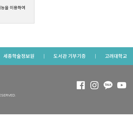
기능을 이용하여
s a new window
Opens a new window
Opens a new windo
Op
세종학술정보원
도서관 기부기증
고려대학교
나의공간
Opens a new window
Opens a new 
Opens a
Op
 window
내정보
ESERVED.
내서재
개인공지
이용자정보 관리
연회비·이용증
이용현황