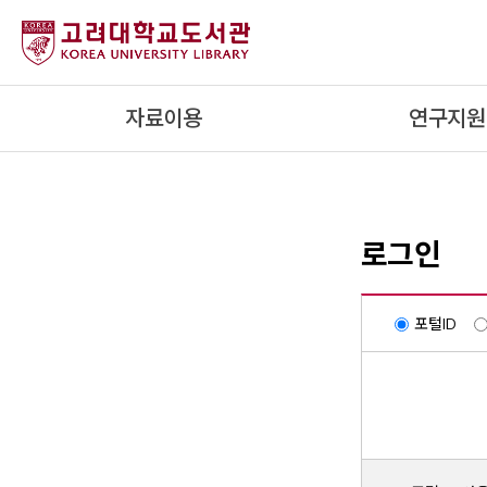
내
용
으
로
자료이용
연구지원
건
너
뛰
기
로그인
포털ID