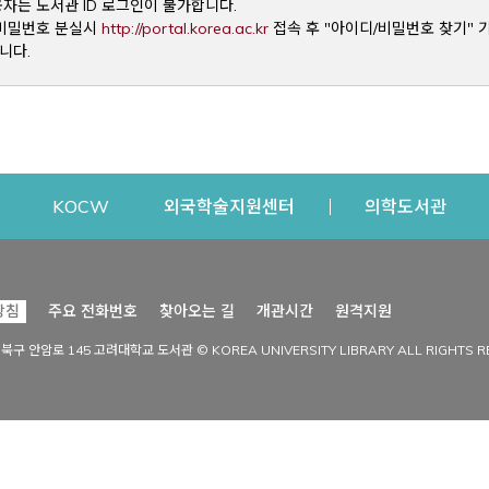
용자는 도서관 ID 로그인이 불가합니다.
Opens a new window
및 비밀번호 분실시
http://portal.korea.ac.kr
접속 후 "아이디/비밀번호 찾기" 
니다.
dow
Opens a new window
Opens a new window
Opens a new window
Open
KOCW
외국학술지원센터
의학도서관
시설이용
커뮤니티
Opens a new
방침
주요 전화번호
찾아오는 길
개관시간
원격지원
s a new window
시설찾기
도서관 소식
성북구 안암로 145 고려대학교 도서관 © KOREA UNIVERSITY LIBRARY ALL RIGHTS R
Opens a new window
시설·좌석 예약·현황
공지사항
중앙도서관
보도자료
중앙도서관(대학원)
홍보자료
학술정보관(CDL)
현황·통계
과학도서관
FAQ & QnA