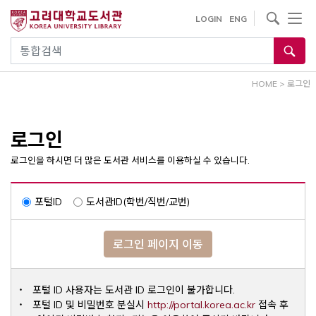
내
사이트내 검색
LOGIN
ENG
용
으
통합검색
로
건
HOME
>
로그인
너
뛰
기
로그인
로그인을 하시면 더 많은 도서관 서비스를 이용하실 수 있습니다.
포털ID
도서관ID(학번/직번/교번)
로그인 페이지 이동
포털 ID 사용자는 도서관 ID 로그인이 불가합니다.
Opens a ne
포털 ID 및 비밀번호 분실시
http://portal.korea.ac.kr
접속 후