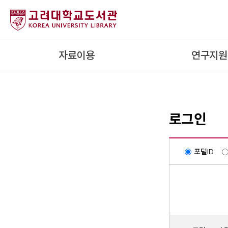
내
용
으
로
자료이용
연구지원
건
너
뛰
기
로그인
포털ID