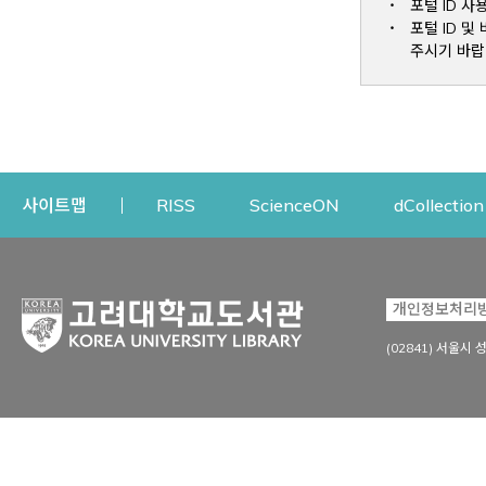
포털 ID 사
포털 ID 
주시기 바랍
Opens a new window
Opens a new win
사이트맵
RISS
ScienceON
dCollection
자료이용
연구지원
개인정보처리
Open
자료찾기
연구지원 서비스
(02841) 서울시 
상세검색
정보이용교육
강의수업자료
학술지 등재/평가 정보
데이터베이스
투고 저널 추천
전자저널
연구 동향 분석
전자책·이러닝
오픈액세스 출판 지원