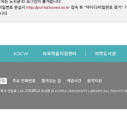
용자는 도서관 ID 로그인이 불가합니다.
Opens a new window
및 비밀번호 분실시
http://portal.korea.ac.kr
접속 후 "아이디/비밀번호 찾기" 
니다.
dow
Opens a new window
Opens a new window
Opens a new window
Open
KOCW
외국학술지원센터
의학도서관
시설이용
커뮤니티
Opens a new
방침
주요 전화번호
찾아오는 길
개관시간
원격지원
s a new window
시설찾기
도서관 소식
성북구 안암로 145 고려대학교 도서관 © KOREA UNIVERSITY LIBRARY ALL RIGHTS R
Opens a new window
시설·좌석 예약·현황
공지사항
중앙도서관
보도자료
중앙도서관(대학원)
홍보자료
학술정보관(CDL)
현황·통계
과학도서관
FAQ & QnA