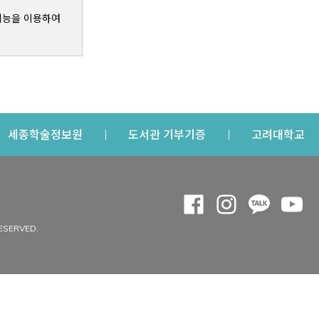
기능을 이용하여
s a new window
Opens a new window
Opens a new windo
Op
세종학술정보원
도서관 기부기증
고려대학교
나의공간
Opens a new window
Opens a new 
Opens a
Op
 window
내정보
ESERVED.
내서재
개인공지
이용자정보 관리
연회비·이용증
이용현황