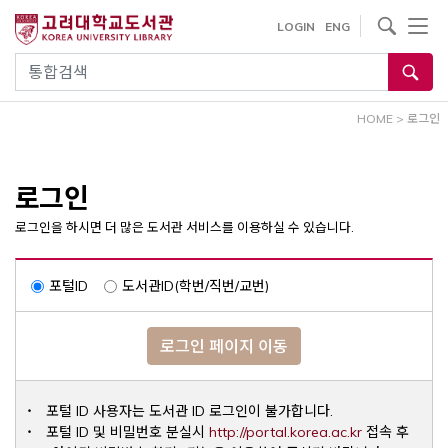
내
사이트내 검색
LOGIN
ENG
용
으
통합검색
로
건
HOME
>
로그인
너
뛰
기
로그인
로그인을 하시면 더 많은 도서관 서비스를 이용하실 수 있습니다.
포털ID
도서관ID(학번/직번/교번)
로그인 페이지 이동
포털 ID 사용자는 도서관 ID 로그인이 불가합니다.
Opens a ne
포털 ID 및 비밀번호 분실시
http://portal.korea.ac.kr
접속 후