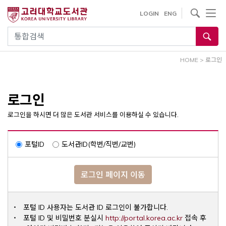
내
사이트내 검색
LOGIN
ENG
용
으
통합검색
로
건
HOME
>
로그인
너
뛰
기
로그인
로그인을 하시면 더 많은 도서관 서비스를 이용하실 수 있습니다.
포털ID
도서관ID(학번/직번/교번)
로그인 페이지 이동
포털 ID 사용자는 도서관 ID 로그인이 불가합니다.
Opens a ne
포털 ID 및 비밀번호 분실시
http://portal.korea.ac.kr
접속 후