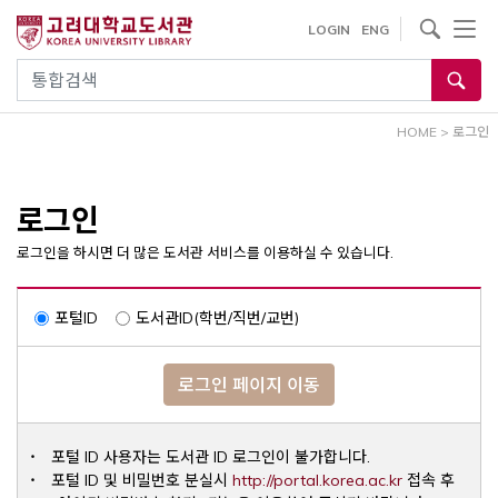
내
사이트내 검색
LOGIN
ENG
용
으
통합검색
로
건
HOME
>
로그인
너
뛰
기
로그인
로그인을 하시면 더 많은 도서관 서비스를 이용하실 수 있습니다.
포털ID
도서관ID(학번/직번/교번)
로그인 페이지 이동
포털 ID 사용자는 도서관 ID 로그인이 불가합니다.
Opens a ne
포털 ID 및 비밀번호 분실시
http://portal.korea.ac.kr
접속 후