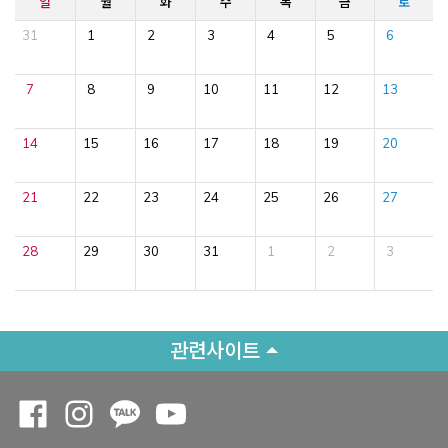
일
월
화
수
목
금
토
31
1
2
3
4
5
6
7
8
9
10
11
12
13
14
15
16
17
18
19
20
21
22
23
24
25
26
27
28
29
30
31
1
2
3
관련사이트
Opens a new window
Opens a new window
Opens a new window
Opens a new window