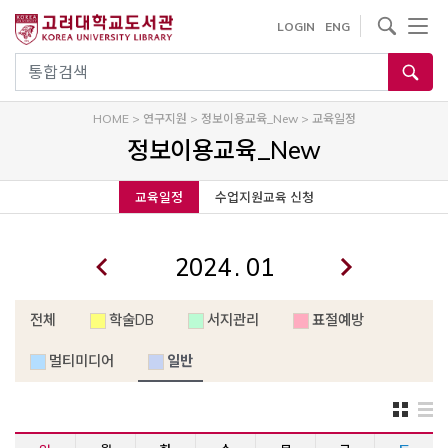
내
사이트내 검색
LOGIN
ENG
용
으
통합검색
로
건
HOME
>
연구지원
>
정보이용교육_New
>
교육일정
너
정보이용교육_New
뛰
기
교육일정
수업지원교육 신청
.
전체
학술DB
서지관리
표절예방
멀티미디어
일반