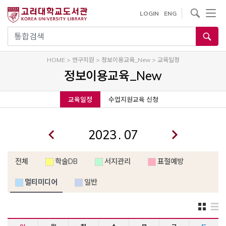
내
사이트내 검색
LOGIN
ENG
용
으
통합검색
로
건
HOME
>
연구지원
>
정보이용교육_New
>
교육일정
너
정보이용교육_New
뛰
기
교육일정
수업지원교육 신청
.
전체
학술DB
서지관리
표절예방
멀티미디어
일반