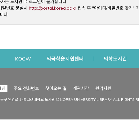
용자는 도서관 ID 로그인이 불가합니다.
Opens a new window
및 비밀번호 분실시
http://portal.korea.ac.kr
접속 후 "아이디/비밀번호 찾기" 
니다.
dow
Opens a new window
Opens a new window
Opens a new window
Open
KOCW
외국학술지원센터
의학도서관
시설이용
커뮤니티
Opens a new
방침
주요 전화번호
찾아오는 길
개관시간
원격지원
s a new window
시설찾기
도서관 소식
성북구 안암로 145 고려대학교 도서관 © KOREA UNIVERSITY LIBRARY ALL RIGHTS R
Opens a new window
시설·좌석 예약·현황
공지사항
중앙도서관
보도자료
중앙도서관(대학원)
홍보자료
학술정보관(CDL)
현황·통계
과학도서관
FAQ & QnA