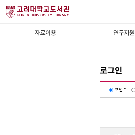
내
용
으
로
자료이용
연구지원
건
너
뛰
기
로그인
포털ID