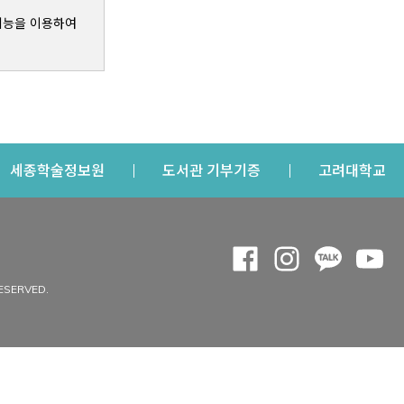
기능을 이용하여
s a new window
Opens a new window
Opens a new windo
Op
세종학술정보원
도서관 기부기증
고려대학교
나의공간
Opens a new window
Opens a new 
Opens a
Op
 window
내정보
ESERVED.
내서재
개인공지
이용자정보 관리
연회비·이용증
이용현황