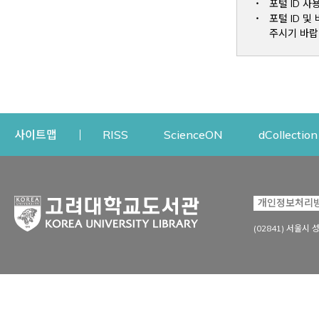
포털 ID 사
포털 ID 
주시기 바랍
Opens a new window
Opens a new win
사이트맵
RISS
ScienceON
dCollection
자료이용
연구지원
개인정보처리
Open
자료찾기
연구지원 서비스
(02841) 서울시 
상세검색
정보이용교육
강의수업자료
학술지 등재/평가 정보
데이터베이스
투고 저널 추천
전자저널
연구 동향 분석
전자책·이러닝
오픈액세스 출판 지원