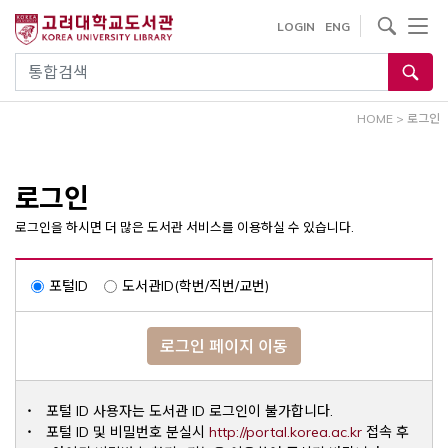
내
사이트내 검색
LOGIN
ENG
용
으
통합검색
로
건
HOME
>
로그인
너
뛰
기
로그인
로그인을 하시면 더 많은 도서관 서비스를 이용하실 수 있습니다.
포털ID
도서관ID(학번/직번/교번)
로그인 페이지 이동
포털 ID 사용자는 도서관 ID 로그인이 불가합니다.
Opens a ne
포털 ID 및 비밀번호 분실시
http://portal.korea.ac.kr
접속 후