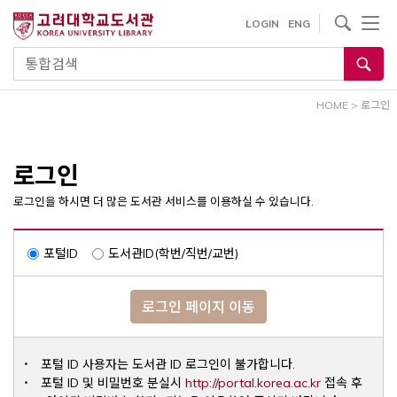
내
사이트내 검색
LOGIN
ENG
용
으
통합검색
로
건
HOME
>
로그인
너
뛰
기
로그인
로그인을 하시면 더 많은 도서관 서비스를 이용하실 수 있습니다.
포털ID
도서관ID(학번/직번/교번)
로그인 페이지 이동
포털 ID 사용자는 도서관 ID 로그인이 불가합니다.
Opens a ne
포털 ID 및 비밀번호 분실시
http://portal.korea.ac.kr
접속 후