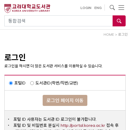
내
사이트내 검색
LOGIN
ENG
용
으
통합검색
로
건
HOME
>
로그인
너
뛰
기
로그인
로그인을 하시면 더 많은 도서관 서비스를 이용하실 수 있습니다.
포털ID
도서관ID(학번/직번/교번)
로그인 페이지 이동
포털 ID 사용자는 도서관 ID 로그인이 불가합니다.
Opens a ne
포털 ID 및 비밀번호 분실시
http://portal.korea.ac.kr
접속 후