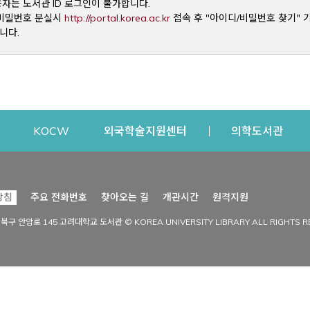
용자는 도서관 ID 로그인이 불가합니다.
Opens a new window
및 비밀번호 분실시
http://portal.korea.ac.kr
접속 후 "아이디/비밀번호 찾기" 
니다.
dow
Opens a new window
Opens a new window
Opens a new window
Open
KOCW
외국학술지원센터
의학도서관
시설이용
커뮤니티
Opens a new
방침
주요 전화번호
찾아오는 길
개관시간
원격지원
s a new window
시설찾기
도서관 소식
성북구 안암로 145 고려대학교 도서관 © KOREA UNIVERSITY LIBRARY ALL RIGHTS R
Opens a new window
시설·좌석 예약·현황
공지사항
중앙도서관
보도자료
중앙도서관(대학원)
홍보자료
학술정보관(CDL)
현황·통계
과학도서관
FAQ & QnA