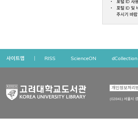
포털 ID 사
포털 ID 
주시기 바랍
Opens a new window
Opens a new win
사이트맵
RISS
ScienceON
dCollection
자료이용
연구지원
개인정보처리
Open
자료찾기
연구지원 서비스
(02841) 서울시 
상세검색
정보이용교육
강의수업자료
학술지 등재/평가 정보
데이터베이스
투고 저널 추천
전자저널
연구 동향 분석
전자책·이러닝
오픈액세스 출판 지원