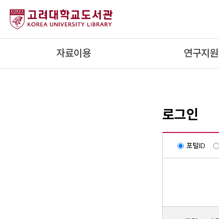
내
용
으
로
자료이용
연구지원
건
너
뛰
기
로그인
포털ID