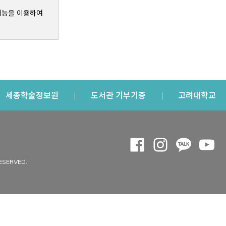
기능을 이용하여
s a new window
Opens a new window
Opens a new windo
Op
세종학술정보원
도서관 기부기증
고려대학교
나의공간
Opens a new window
Opens a new 
Opens a
Op
 window
내정보
ESERVED.
내서재
개인공지
이용자정보 관리
연회비·이용증
이용현황