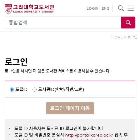
내
사이트내 검색
LOGIN
ENG
용
으
통합검색
로
건
HOME
>
로그인
너
뛰
기
로그인
로그인을 하시면 더 많은 도서관 서비스를 이용하실 수 있습니다.
포털ID
도서관ID(학번/직번/교번)
로그인 페이지 이동
포털 ID 사용자는 도서관 ID 로그인이 불가합니다.
Opens a ne
포털 ID 및 비밀번호 분실시
http://portal.korea.ac.kr
접속 후