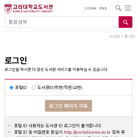
내
사이트내 검색
LOGIN
ENG
용
으
통합검색
로
건
HOME
>
로그인
너
뛰
기
로그인
로그인을 하시면 더 많은 도서관 서비스를 이용하실 수 있습니다.
포털ID
도서관ID(학번/직번/교번)
로그인 페이지 이동
포털 ID 사용자는 도서관 ID 로그인이 불가합니다.
Opens a ne
포털 ID 및 비밀번호 분실시
http://portal.korea.ac.kr
접속 후