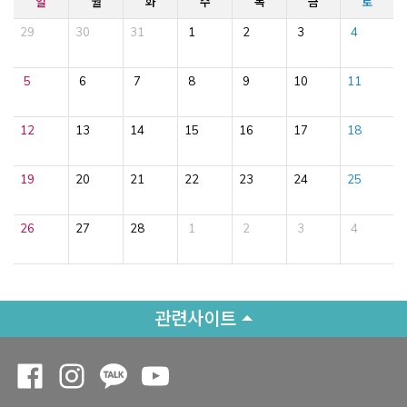
일
월
화
수
목
금
토
29
30
31
1
2
3
4
5
6
7
8
9
10
11
12
13
14
15
16
17
18
19
20
21
22
23
24
25
26
27
28
1
2
3
4
관련사이트
Opens a new window
Opens a new window
Opens a new window
Opens a new window