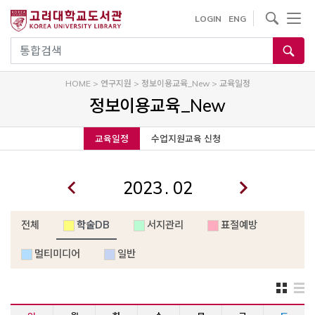
내
사이트내 검색
LOGIN
ENG
용
으
통합검색
로
건
HOME
>
연구지원
>
정보이용교육_New
>
교육일정
너
정보이용교육_New
뛰
기
교육일정
수업지원교육 신청
.
전체
학술DB
서지관리
표절예방
멀티미디어
일반