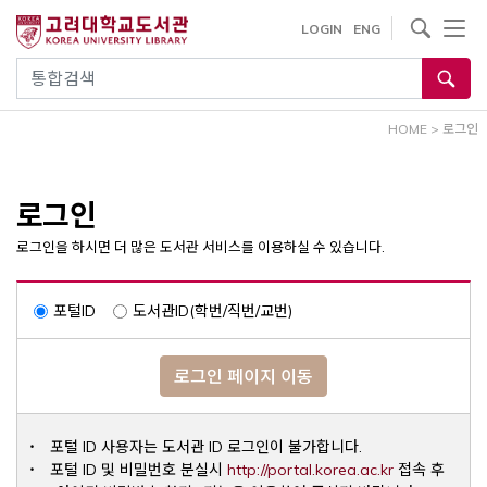
내
사이트내 검색
LOGIN
ENG
용
으
통합검색
로
건
HOME
>
로그인
너
뛰
기
로그인
로그인을 하시면 더 많은 도서관 서비스를 이용하실 수 있습니다.
포털ID
도서관ID(학번/직번/교번)
로그인 페이지 이동
포털 ID 사용자는 도서관 ID 로그인이 불가합니다.
Opens a ne
포털 ID 및 비밀번호 분실시
http://portal.korea.ac.kr
접속 후