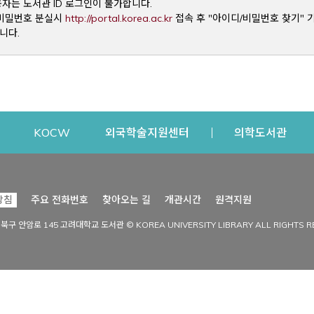
용자는 도서관 ID 로그인이 불가합니다.
Opens a new window
및 비밀번호 분실시
http://portal.korea.ac.kr
접속 후 "아이디/비밀번호 찾기" 
니다.
dow
Opens a new window
Opens a new window
Opens a new window
Open
KOCW
외국학술지원센터
의학도서관
시설이용
커뮤니티
Opens a new
방침
주요 전화번호
찾아오는 길
개관시간
원격지원
s a new window
시설찾기
도서관 소식
성북구 안암로 145 고려대학교 도서관 © KOREA UNIVERSITY LIBRARY ALL RIGHTS R
Opens a new window
시설·좌석 예약·현황
공지사항
중앙도서관
보도자료
중앙도서관(대학원)
홍보자료
학술정보관(CDL)
현황·통계
과학도서관
FAQ & QnA