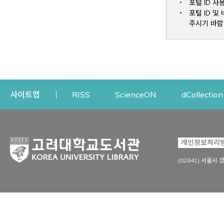
포털 ID 사
포털 ID 
주시기 바랍
Opens a new window
Opens a new win
사이트맵
RISS
ScienceON
dCollection
자료이용
연구지원
개인정보처리
Open
자료찾기
연구지원 서비스
(02841) 서울시 
상세검색
정보이용교육
강의수업자료
학술지 등재/평가 정보
데이터베이스
투고 저널 추천
전자저널
연구 동향 분석
전자책·이러닝
오픈액세스 출판 지원