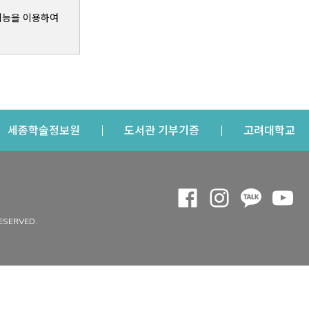
기능을 이용하여
s a new window
Opens a new window
Opens a new windo
Op
세종학술정보원
도서관 기부기증
고려대학교
나의공간
Opens a new window
Opens a new 
Opens a
Op
 window
내정보
ESERVED.
내서재
개인공지
이용자정보 관리
연회비·이용증
이용현황