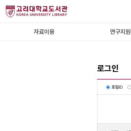
내
용
으
로
자료이용
연구지원
건
너
뛰
기
로그인
포털ID