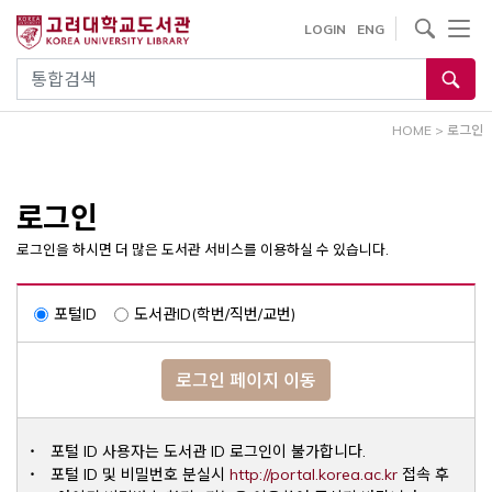
내
사이트내 검색
LOGIN
ENG
용
으
통합검색
로
건
HOME
>
로그인
너
뛰
기
로그인
로그인을 하시면 더 많은 도서관 서비스를 이용하실 수 있습니다.
포털ID
도서관ID(학번/직번/교번)
로그인 페이지 이동
포털 ID 사용자는 도서관 ID 로그인이 불가합니다.
Opens a ne
포털 ID 및 비밀번호 분실시
http://portal.korea.ac.kr
접속 후