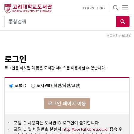
내
사이트내 검색
LOGIN
ENG
용
으
통합검색
로
건
HOME
>
로그인
너
뛰
기
로그인
로그인을 하시면 더 많은 도서관 서비스를 이용하실 수 있습니다.
포털ID
도서관ID(학번/직번/교번)
로그인 페이지 이동
포털 ID 사용자는 도서관 ID 로그인이 불가합니다.
Opens a ne
포털 ID 및 비밀번호 분실시
http://portal.korea.ac.kr
접속 후