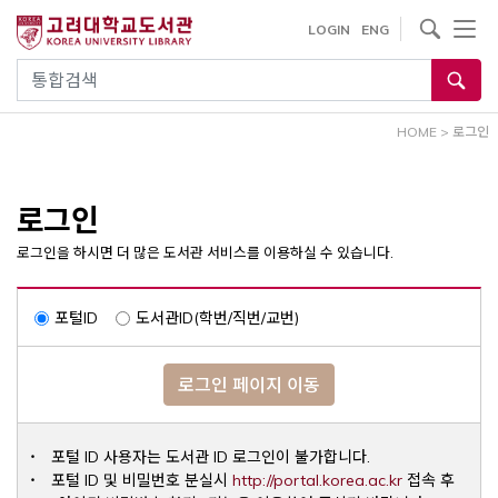
내
사이트내 검색
LOGIN
ENG
용
으
통합검색
로
건
HOME
>
로그인
너
뛰
기
로그인
로그인을 하시면 더 많은 도서관 서비스를 이용하실 수 있습니다.
포털ID
도서관ID(학번/직번/교번)
로그인 페이지 이동
포털 ID 사용자는 도서관 ID 로그인이 불가합니다.
Opens a ne
포털 ID 및 비밀번호 분실시
http://portal.korea.ac.kr
접속 후