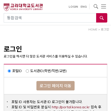
내
사이트내 검색
LOGIN
ENG
용
으
통합검색
로
건
HOME
>
로그인
너
뛰
기
로그인
로그인을 하시면 더 많은 도서관 서비스를 이용하실 수 있습니다.
포털ID
도서관ID(학번/직번/교번)
로그인 페이지 이동
포털 ID 사용자는 도서관 ID 로그인이 불가합니다.
Opens a ne
포털 ID 및 비밀번호 분실시
http://portal.korea.ac.kr
접속 후