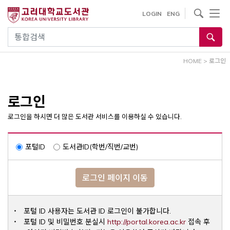
내
사이트내 검색
LOGIN
ENG
용
으
통합검색
로
건
HOME
>
로그인
너
뛰
기
로그인
로그인을 하시면 더 많은 도서관 서비스를 이용하실 수 있습니다.
포털ID
도서관ID(학번/직번/교번)
로그인 페이지 이동
포털 ID 사용자는 도서관 ID 로그인이 불가합니다.
Opens a ne
포털 ID 및 비밀번호 분실시
http://portal.korea.ac.kr
접속 후