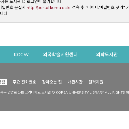
용자는 도서관 ID 로그인이 불가합니다.
Opens a new window
및 비밀번호 분실시
http://portal.korea.ac.kr
접속 후 "아이디/비밀번호 찾기" 
니다.
dow
Opens a new window
Opens a new window
Opens a new window
Open
KOCW
외국학술지원센터
의학도서관
시설이용
커뮤니티
Opens a new
방침
주요 전화번호
찾아오는 길
개관시간
원격지원
s a new window
시설찾기
도서관 소식
성북구 안암로 145 고려대학교 도서관 © KOREA UNIVERSITY LIBRARY ALL RIGHTS R
Opens a new window
시설·좌석 예약·현황
공지사항
중앙도서관
보도자료
중앙도서관(대학원)
홍보자료
학술정보관(CDL)
현황·통계
과학도서관
FAQ & QnA