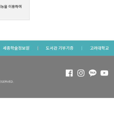
기능을 이용하여
s a new window
Opens a new window
Opens a new windo
Op
세종학술정보원
도서관 기부기증
고려대학교
나의공간
Opens a new window
Opens a new 
Opens a
Op
 window
내정보
ESERVED.
내서재
개인공지
이용자정보 관리
연회비·이용증
이용현황