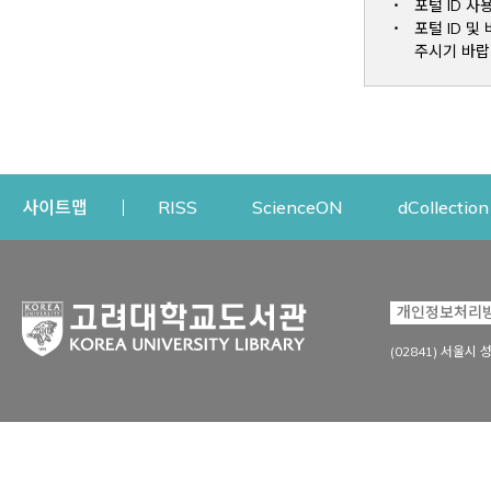
포털 ID 사
포털 ID 
주시기 바랍
Opens a new window
Opens a new win
사이트맵
RISS
ScienceON
dCollection
자료이용
연구지원
개인정보처리
Open
자료찾기
연구지원 서비스
(02841) 서울시 
상세검색
정보이용교육
강의수업자료
학술지 등재/평가 정보
데이터베이스
투고 저널 추천
전자저널
연구 동향 분석
전자책·이러닝
오픈액세스 출판 지원