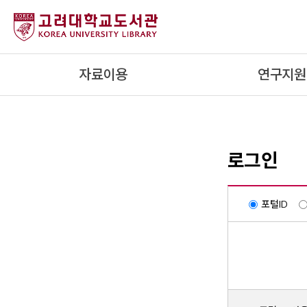
내
용
으
로
자료이용
연구지원
건
너
뛰
기
로그인
포털ID