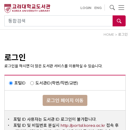
내
사이트내 검색
LOGIN
ENG
용
으
통합검색
로
건
HOME
>
로그인
너
뛰
기
로그인
로그인을 하시면 더 많은 도서관 서비스를 이용하실 수 있습니다.
포털ID
도서관ID(학번/직번/교번)
로그인 페이지 이동
포털 ID 사용자는 도서관 ID 로그인이 불가합니다.
Opens a ne
포털 ID 및 비밀번호 분실시
http://portal.korea.ac.kr
접속 후