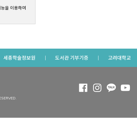
기능을 이용하여
s a new window
Opens a new window
Opens a new windo
Op
세종학술정보원
도서관 기부기증
고려대학교
나의공간
Opens a new window
Opens a new 
Opens a
Op
 window
내정보
ESERVED.
내서재
개인공지
이용자정보 관리
연회비·이용증
이용현황