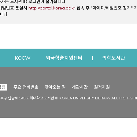
용자는 도서관 ID 로그인이 불가합니다.
Opens a new window
및 비밀번호 분실시
http://portal.korea.ac.kr
접속 후 "아이디/비밀번호 찾기" 
니다.
dow
Opens a new window
Opens a new window
Opens a new window
Open
KOCW
외국학술지원센터
의학도서관
시설이용
커뮤니티
Opens a new
방침
주요 전화번호
찾아오는 길
개관시간
원격지원
s a new window
시설찾기
도서관 소식
성북구 안암로 145 고려대학교 도서관 © KOREA UNIVERSITY LIBRARY ALL RIGHTS R
Opens a new window
시설·좌석 예약·현황
공지사항
중앙도서관
보도자료
중앙도서관(대학원)
홍보자료
학술정보관(CDL)
현황·통계
과학도서관
FAQ & QnA