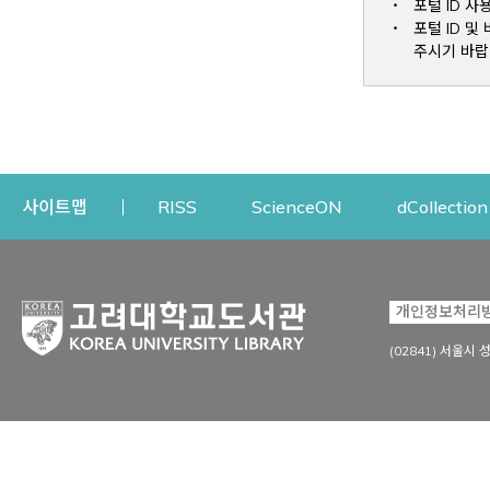
포털 ID 사
포털 ID 
주시기 바랍
Opens a new window
Opens a new win
사이트맵
RISS
ScienceON
dCollection
자료이용
연구지원
개인정보처리
Open
자료찾기
연구지원 서비스
(02841) 서울시 
상세검색
정보이용교육
강의수업자료
학술지 등재/평가 정보
데이터베이스
투고 저널 추천
전자저널
연구 동향 분석
전자책·이러닝
오픈액세스 출판 지원