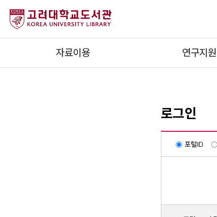
내
용
으
로
자료이용
연구지원
건
너
뛰
기
로그인
포털ID