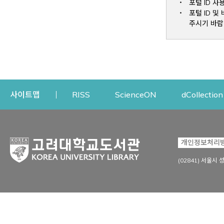
포털 ID 사
포털 ID 
주시기 바랍
Opens a new window
Opens a new win
사이트맵
RISS
ScienceON
dCollection
자료이용
연구지원
개인정보처리
Open
자료찾기
연구지원 서비스
(02841) 서울시 
상세검색
정보이용교육
강의수업자료
학술지 등재/평가 정보
데이터베이스
투고 저널 추천
전자저널
연구 동향 분석
전자책·이러닝
오픈액세스 출판 지원