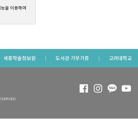
기능을 이용하여
s a new window
Opens a new window
Opens a new windo
Op
세종학술정보원
도서관 기부기증
고려대학교
나의공간
Opens a new window
Opens a new 
Opens a
Op
 window
내정보
ESERVED.
내서재
개인공지
이용자정보 관리
연회비·이용증
이용현황