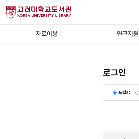
내
용
으
로
자료이용
연구지원
건
너
뛰
기
로그인
포털ID