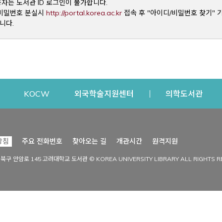
용자는 도서관 ID 로그인이 불가합니다.
Opens a new window
및 비밀번호 분실시
http://portal.korea.ac.kr
접속 후 "아이디/비밀번호 찾기" 
니다.
dow
Opens a new window
Opens a new window
Opens a new window
Open
KOCW
외국학술지원센터
의학도서관
시설이용
커뮤니티
Opens a new
방침
주요 전화번호
찾아오는 길
개관시간
원격지원
s a new window
시설찾기
도서관 소식
성북구 안암로 145 고려대학교 도서관 © KOREA UNIVERSITY LIBRARY ALL RIGHTS R
Opens a new window
시설·좌석 예약·현황
공지사항
중앙도서관
보도자료
중앙도서관(대학원)
홍보자료
학술정보관(CDL)
현황·통계
과학도서관
FAQ & QnA