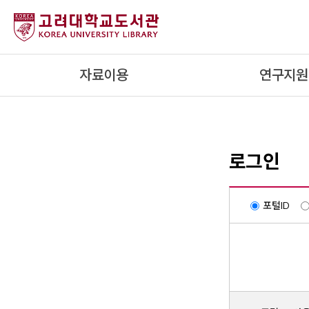
내
용
으
로
자료이용
연구지원
건
너
뛰
기
로그인
포털ID