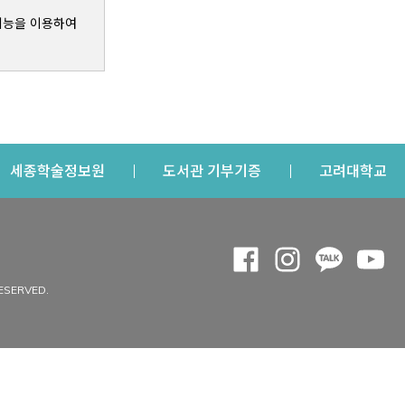
기능을 이용하여
s a new window
Opens a new window
Opens a new windo
Op
세종학술정보원
도서관 기부기증
고려대학교
나의공간
Opens a new window
Opens a new 
Opens a
Op
 window
내정보
ESERVED.
내서재
개인공지
이용자정보 관리
연회비·이용증
이용현황