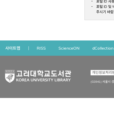
포털 ID 사
포털 ID 
주시기 바랍
Opens a new window
Opens a new win
사이트맵
RISS
ScienceON
dCollection
자료이용
연구지원
개인정보처리
Open
자료찾기
연구지원 서비스
(02841) 서울시 
상세검색
정보이용교육
강의수업자료
학술지 등재/평가 정보
데이터베이스
투고 저널 추천
전자저널
연구 동향 분석
전자책·이러닝
오픈액세스 출판 지원