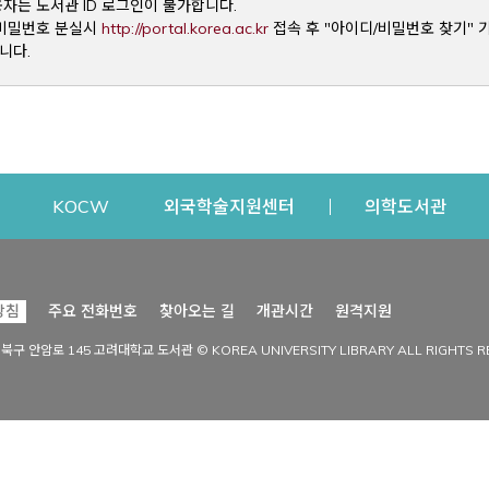
용자는 도서관 ID 로그인이 불가합니다.
Opens a new window
및 비밀번호 분실시
http://portal.korea.ac.kr
접속 후 "아이디/비밀번호 찾기" 
니다.
dow
Opens a new window
Opens a new window
Opens a new window
Open
KOCW
외국학술지원센터
의학도서관
시설이용
커뮤니티
Opens a new
방침
주요 전화번호
찾아오는 길
개관시간
원격지원
s a new window
시설찾기
도서관 소식
성북구 안암로 145 고려대학교 도서관 © KOREA UNIVERSITY LIBRARY ALL RIGHTS R
Opens a new window
시설·좌석 예약·현황
공지사항
중앙도서관
보도자료
중앙도서관(대학원)
홍보자료
학술정보관(CDL)
현황·통계
과학도서관
FAQ & QnA