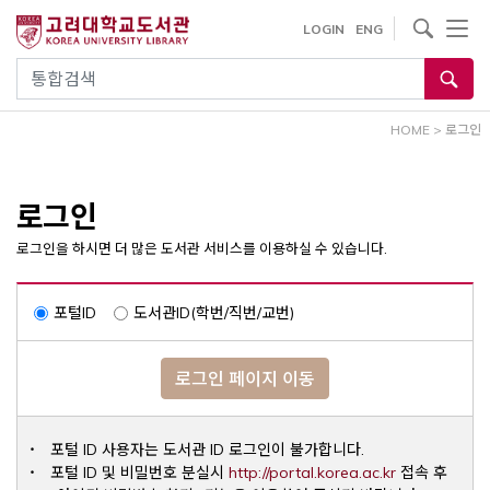
내
사이트내 검색
LOGIN
ENG
용
으
통합검색
로
건
HOME
>
로그인
너
뛰
기
로그인
로그인을 하시면 더 많은 도서관 서비스를 이용하실 수 있습니다.
포털ID
도서관ID(학번/직번/교번)
로그인 페이지 이동
포털 ID 사용자는 도서관 ID 로그인이 불가합니다.
Opens a ne
포털 ID 및 비밀번호 분실시
http://portal.korea.ac.kr
접속 후