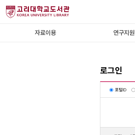
내
용
으
로
자료이용
연구지원
건
너
뛰
기
로그인
포털ID