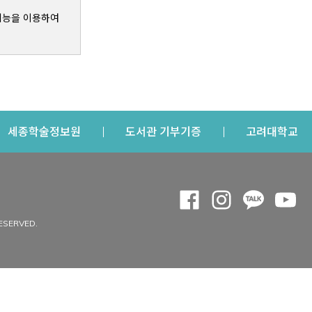
기능을 이용하여
s a new window
Opens a new window
Opens a new windo
Op
세종학술정보원
도서관 기부기증
고려대학교
나의공간
Opens a new window
Opens a new 
Opens a
Op
 window
내정보
ESERVED.
내서재
개인공지
이용자정보 관리
연회비·이용증
이용현황