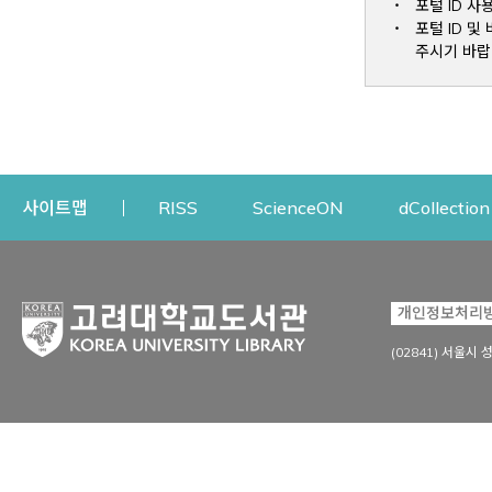
포털 ID 사
포털 ID 
주시기 바랍
Opens a new window
Opens a new win
사이트맵
RISS
ScienceON
dCollection
자료이용
연구지원
개인정보처리
Open
자료찾기
연구지원 서비스
(02841) 서울시 
상세검색
정보이용교육
강의수업자료
학술지 등재/평가 정보
데이터베이스
투고 저널 추천
전자저널
연구 동향 분석
전자책·이러닝
오픈액세스 출판 지원