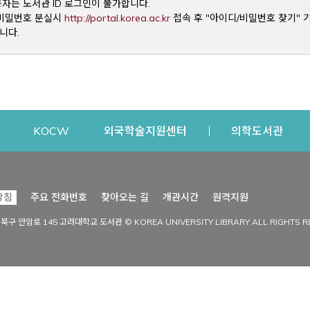
용자는 도서관 ID 로그인이 불가합니다.
Opens a new window
및 비밀번호 분실시
http://portal.korea.ac.kr
접속 후 "아이디/비밀번호 찾기" 
니다.
dow
Opens a new window
Opens a new window
Opens a new window
Open
KOCW
외국학술지원센터
의학도서관
시설이용
커뮤니티
Opens a new
방침
주요 전화번호
찾아오는 길
개관시간
원격지원
s a new window
시설찾기
도서관 소식
성북구 안암로 145 고려대학교 도서관 © KOREA UNIVERSITY LIBRARY ALL RIGHTS R
Opens a new window
시설·좌석 예약·현황
공지사항
중앙도서관
보도자료
중앙도서관(대학원)
홍보자료
학술정보관(CDL)
현황·통계
과학도서관
FAQ & QnA