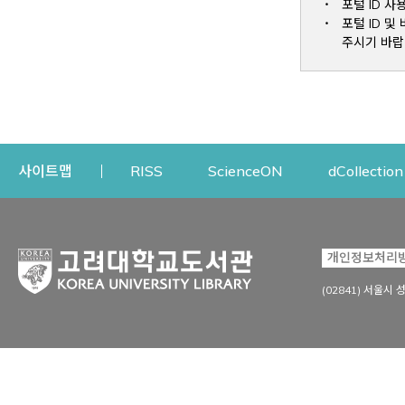
포털 ID 사
포털 ID 
주시기 바랍
Opens a new window
Opens a new win
사이트맵
RISS
ScienceON
dCollection
자료이용
연구지원
개인정보처리
Open
자료찾기
연구지원 서비스
(02841) 서울시 
상세검색
정보이용교육
강의수업자료
학술지 등재/평가 정보
데이터베이스
투고 저널 추천
전자저널
연구 동향 분석
전자책·이러닝
오픈액세스 출판 지원