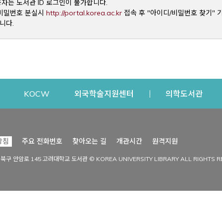
용자는 도서관 ID 로그인이 불가합니다.
Opens a new window
및 비밀번호 분실시
http://portal.korea.ac.kr
접속 후 "아이디/비밀번호 찾기" 
니다.
dow
Opens a new window
Opens a new window
Opens a new window
Open
KOCW
외국학술지원센터
의학도서관
시설이용
커뮤니티
Opens a new
방침
주요 전화번호
찾아오는 길
개관시간
원격지원
s a new window
시설찾기
도서관 소식
성북구 안암로 145 고려대학교 도서관 © KOREA UNIVERSITY LIBRARY ALL RIGHTS R
Opens a new window
시설·좌석 예약·현황
공지사항
중앙도서관
보도자료
중앙도서관(대학원)
홍보자료
학술정보관(CDL)
현황·통계
과학도서관
FAQ & QnA