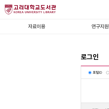
내
용
으
로
자료이용
연구지원
건
너
뛰
기
로그인
포털ID