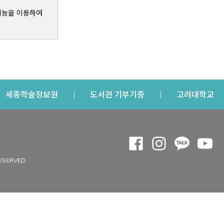
기능을 이용하여
s a new window
Opens a new window
Opens a new windo
Op
세종학술정보원
도서관 기부기증
고려대학교
나의공간
Opens a new window
Opens a new 
Opens a
Op
 window
내정보
ESERVED.
내서재
개인공지
이용자정보 관리
연회비·이용증
이용현황