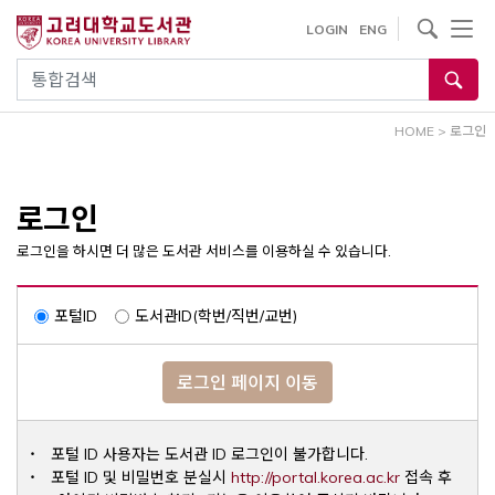
내
사이트내 검색
LOGIN
ENG
용
으
통합검색
로
건
HOME
>
로그인
너
뛰
기
로그인
로그인을 하시면 더 많은 도서관 서비스를 이용하실 수 있습니다.
포털ID
도서관ID(학번/직번/교번)
로그인 페이지 이동
포털 ID 사용자는 도서관 ID 로그인이 불가합니다.
Opens a ne
포털 ID 및 비밀번호 분실시
http://portal.korea.ac.kr
접속 후