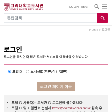
내
사이트내 검색
LOGIN
ENG
용
으
통합검색
로
건
HOME
>
로그인
너
뛰
기
로그인
로그인을 하시면 더 많은 도서관 서비스를 이용하실 수 있습니다.
포털ID
도서관ID(학번/직번/교번)
로그인 페이지 이동
포털 ID 사용자는 도서관 ID 로그인이 불가합니다.
Opens a ne
포털 ID 및 비밀번호 분실시
http://portal.korea.ac.kr
접속 후