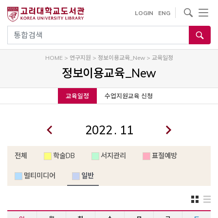
내
사이트내 검색
LOGIN
ENG
용
으
통합검색
로
건
HOME
>
연구지원
>
정보이용교육_New
>
교육일정
너
정보이용교육_New
뛰
기
교육일정
수업지원교육 신청
.
전체
학술DB
서지관리
표절예방
멀티미디어
일반