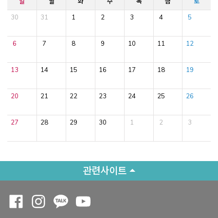
일
월
화
수
목
금
토
30
31
1
2
3
4
5
6
7
8
9
10
11
12
13
14
15
16
17
18
19
20
21
22
23
24
25
26
27
28
29
30
1
2
3
관련사이트
Opens a new window
Opens a new window
Opens a new window
Opens a new window