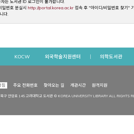
용자는 도서관 ID 로그인이 불가합니다.
Opens a new window
및 비밀번호 분실시
http://portal.korea.ac.kr
접속 후 "아이디/비밀번호 찾기" 
니다.
dow
Opens a new window
Opens a new window
Opens a new window
Open
KOCW
외국학술지원센터
의학도서관
시설이용
커뮤니티
Opens a new
방침
주요 전화번호
찾아오는 길
개관시간
원격지원
s a new window
시설찾기
도서관 소식
성북구 안암로 145 고려대학교 도서관 © KOREA UNIVERSITY LIBRARY ALL RIGHTS R
Opens a new window
시설·좌석 예약·현황
공지사항
중앙도서관
보도자료
중앙도서관(대학원)
홍보자료
학술정보관(CDL)
현황·통계
과학도서관
FAQ & QnA