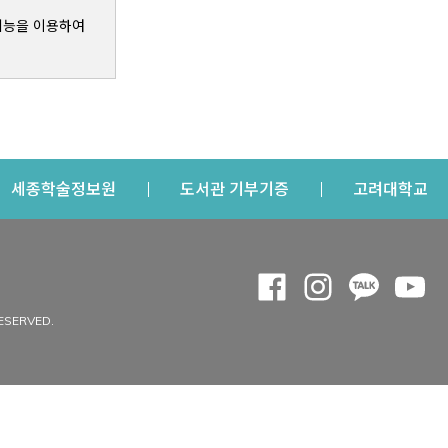
기능을 이용하여
s a new window
Opens a new window
Opens a new windo
Op
세종학술정보원
도서관 기부기증
고려대학교
나의공간
Opens a new window
Opens a new 
Opens a
Op
 window
내정보
ESERVED.
내서재
개인공지
이용자정보 관리
연회비·이용증
이용현황