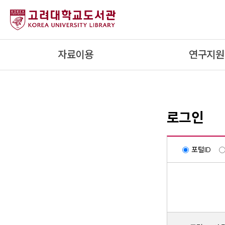
내
용
으
로
자료이용
연구지원
건
너
뛰
기
로그인
포털ID