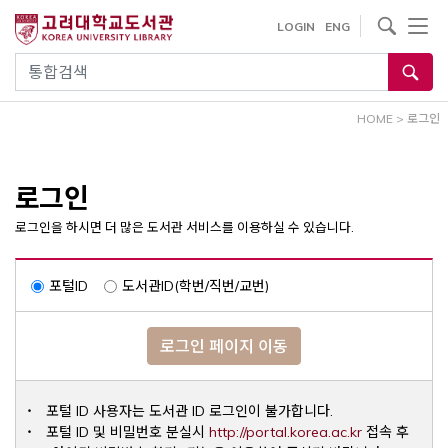
내
사이트내 검색
LOGIN
ENG
용
으
통합검색
로
건
HOME
>
로그인
너
뛰
기
로그인
로그인을 하시면 더 많은 도서관 서비스를 이용하실 수 있습니다.
포털ID
도서관ID(학번/직번/교번)
로그인 페이지 이동
포털 ID 사용자는 도서관 ID 로그인이 불가합니다.
Opens a ne
포털 ID 및 비밀번호 분실시
http://portal.korea.ac.kr
접속 후