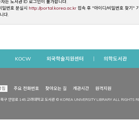
용자는 도서관 ID 로그인이 불가합니다.
Opens a new window
및 비밀번호 분실시
http://portal.korea.ac.kr
접속 후 "아이디/비밀번호 찾기" 
니다.
dow
Opens a new window
Opens a new window
Opens a new window
Open
KOCW
외국학술지원센터
의학도서관
시설이용
커뮤니티
Opens a new
방침
주요 전화번호
찾아오는 길
개관시간
원격지원
s a new window
시설찾기
도서관 소식
성북구 안암로 145 고려대학교 도서관 © KOREA UNIVERSITY LIBRARY ALL RIGHTS R
Opens a new window
시설·좌석 예약·현황
공지사항
중앙도서관
보도자료
중앙도서관(대학원)
홍보자료
학술정보관(CDL)
현황·통계
과학도서관
FAQ & QnA