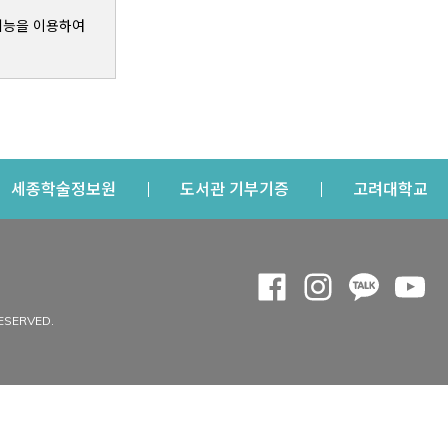
기능을 이용하여
s a new window
Opens a new window
Opens a new windo
Op
세종학술정보원
도서관 기부기증
고려대학교
나의공간
Opens a new window
Opens a new 
Opens a
Op
 window
내정보
ESERVED.
내서재
개인공지
이용자정보 관리
연회비·이용증
이용현황