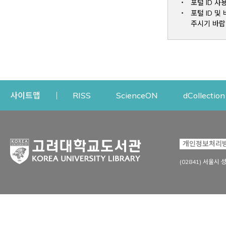
포털 ID 사
포털 ID 
주시기 바랍
Opens a new window
Opens a new win
사이트맵
RISS
ScienceON
dCollection
자료이용
연구지원
개인정보처리
Open
자료찾기
연구지원 서비스
(02841) 서울시 
상세검색
정보이용교육
강의수업자료
학술지 등재/평가 정보
데이터베이스
투고 저널 추천
전자저널
연구 동향 분석
전자책·이러닝
오픈액세스 출판 지원