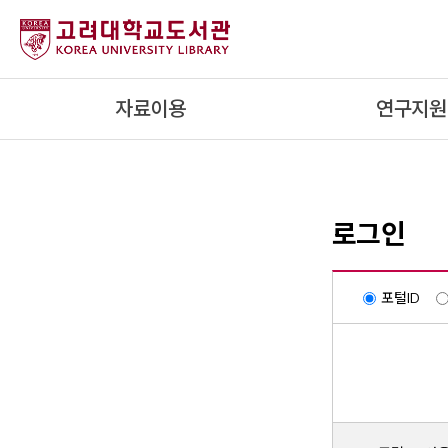
내
용
으
로
자료이용
연구지원
건
너
뛰
기
로그인
포털ID