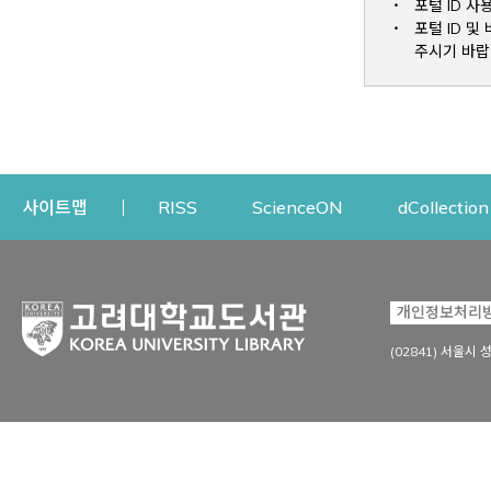
포털 ID 사
포털 ID 
주시기 바랍
Opens a new window
Opens a new win
사이트맵
RISS
ScienceON
dCollection
자료이용
연구지원
개인정보처리
Open
자료찾기
연구지원 서비스
(02841) 서울시 
상세검색
정보이용교육
강의수업자료
학술지 등재/평가 정보
데이터베이스
투고 저널 추천
전자저널
연구 동향 분석
전자책·이러닝
오픈액세스 출판 지원