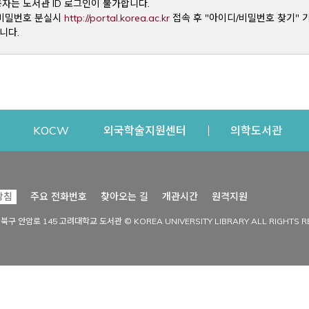
용자는 도서관 ID 로그인이 불가합니다.
Opens a new window
및 비밀번호 분실시
http://portal.korea.ac.kr
접속 후 "아이디/비밀번호 찾기" 
니다.
dow
Opens a new window
Opens a new window
Opens a new window
Open
KOCW
외국학술지원센터
의학도서관
시설이용
커뮤니티
Opens a new
방침
주요 전화번호
찾아오는 길
개관시간
원격지원
s a new window
시설찾기
도서관 소식
성북구 안암로 145 고려대학교 도서관 © KOREA UNIVERSITY LIBRARY ALL RIGHTS R
Opens a new window
시설·좌석 예약·현황
공지사항
중앙도서관
보도자료
중앙도서관(대학원)
홍보자료
학술정보관(CDL)
현황·통계
과학도서관
FAQ & QnA