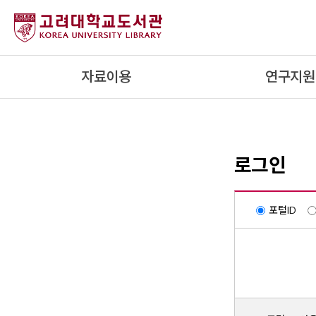
내
용
으
로
자료이용
연구지원
건
너
뛰
기
로그인
포털ID