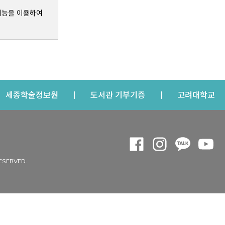
기능을 이용하여
s a new window
Opens a new window
Opens a new windo
Op
세종학술정보원
도서관 기부기증
고려대학교
나의공간
Opens a new window
Opens a new 
Opens a
Op
 window
내정보
ESERVED.
내서재
개인공지
이용자정보 관리
연회비·이용증
이용현황