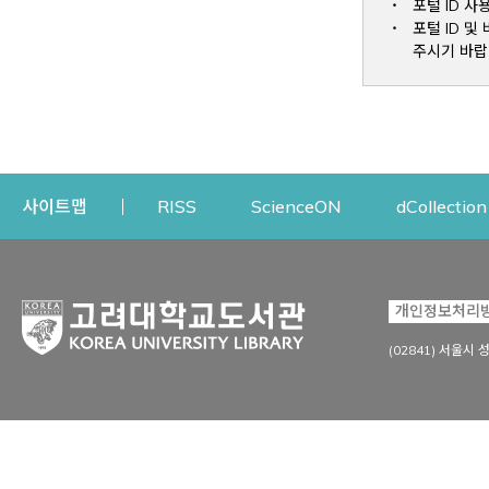
포털 ID 사
포털 ID 
주시기 바랍
Opens a new window
Opens a new win
사이트맵
RISS
ScienceON
dCollection
자료이용
연구지원
개인정보처리
Open
자료찾기
연구지원 서비스
(02841) 서울시 
상세검색
정보이용교육
강의수업자료
학술지 등재/평가 정보
데이터베이스
투고 저널 추천
전자저널
연구 동향 분석
전자책·이러닝
오픈액세스 출판 지원