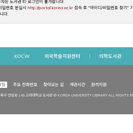
용자는 도서관 ID 로그인이 불가합니다.
Opens a new window
및 비밀번호 분실시
http://portal.korea.ac.kr
접속 후 "아이디/비밀번호 찾기" 
니다.
dow
Opens a new window
Opens a new window
Opens a new window
Open
KOCW
외국학술지원센터
의학도서관
시설이용
커뮤니티
Opens a new
방침
주요 전화번호
찾아오는 길
개관시간
원격지원
s a new window
시설찾기
도서관 소식
성북구 안암로 145 고려대학교 도서관 © KOREA UNIVERSITY LIBRARY ALL RIGHTS R
Opens a new window
시설·좌석 예약·현황
공지사항
중앙도서관
보도자료
중앙도서관(대학원)
홍보자료
학술정보관(CDL)
현황·통계
과학도서관
FAQ & QnA