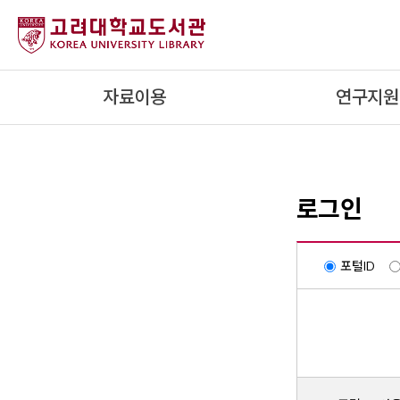
내
용
으
로
자료이용
연구지원
건
너
뛰
기
로그인
포털ID