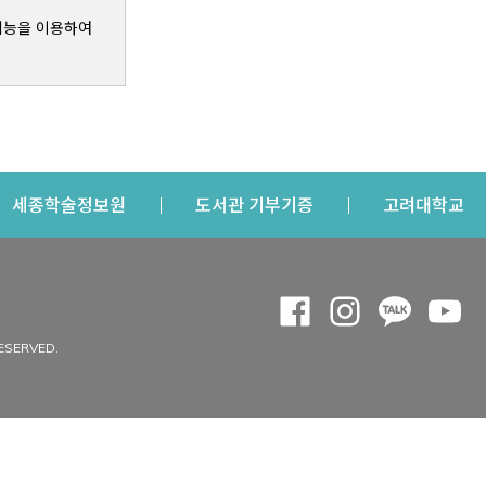
기능을 이용하여
s a new window
Opens a new window
Opens a new windo
Op
세종학술정보원
도서관 기부기증
고려대학교
나의공간
Opens a new window
Opens a new 
Opens a
Op
 window
내정보
ESERVED.
내서재
개인공지
이용자정보 관리
연회비·이용증
이용현황