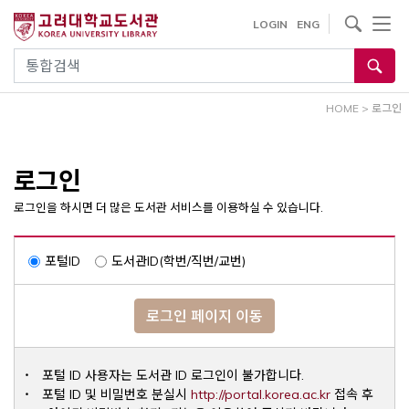
내
사이트내 검색
LOGIN
ENG
용
으
통합검색
로
건
HOME
>
로그인
너
뛰
기
로그인
로그인을 하시면 더 많은 도서관 서비스를 이용하실 수 있습니다.
포털ID
도서관ID(학번/직번/교번)
로그인 페이지 이동
포털 ID 사용자는 도서관 ID 로그인이 불가합니다.
Opens a ne
포털 ID 및 비밀번호 분실시
http://portal.korea.ac.kr
접속 후