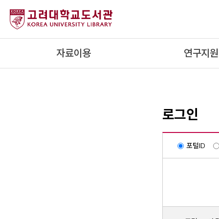
내
용
으
로
자료이용
연구지원
건
너
뛰
기
로그인
포털ID