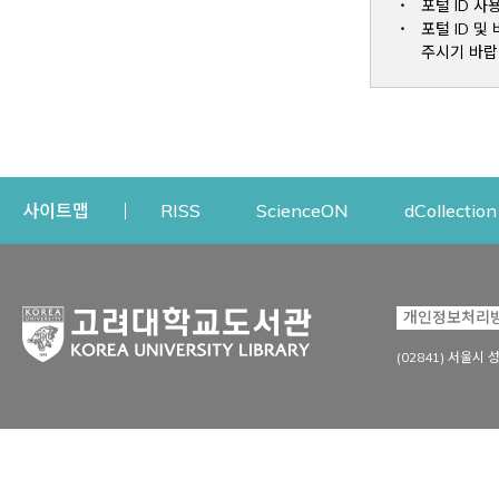
포털 ID 사
포털 ID 
주시기 바랍
Opens a new window
Opens a new win
사이트맵
RISS
ScienceON
dCollection
자료이용
연구지원
개인정보처리
Open
자료찾기
연구지원 서비스
(02841) 서울시 
상세검색
정보이용교육
강의수업자료
학술지 등재/평가 정보
데이터베이스
투고 저널 추천
전자저널
연구 동향 분석
전자책·이러닝
오픈액세스 출판 지원