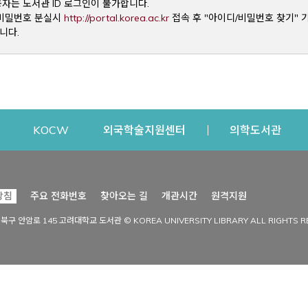
용자는 도서관 ID 로그인이 불가합니다.
Opens a new window
및 비밀번호 분실시
http://portal.korea.ac.kr
접속 후 "아이디/비밀번호 찾기" 
니다.
dow
Opens a new window
Opens a new window
Opens a new window
Open
KOCW
외국학술지원센터
의학도서관
시설이용
커뮤니티
Opens a new
방침
주요 전화번호
찾아오는 길
개관시간
원격지원
s a new window
시설찾기
도서관 소식
성북구 안암로 145 고려대학교 도서관 © KOREA UNIVERSITY LIBRARY ALL RIGHTS R
Opens a new window
시설·좌석 예약·현황
공지사항
중앙도서관
보도자료
중앙도서관(대학원)
홍보자료
학술정보관(CDL)
현황·통계
과학도서관
FAQ & QnA