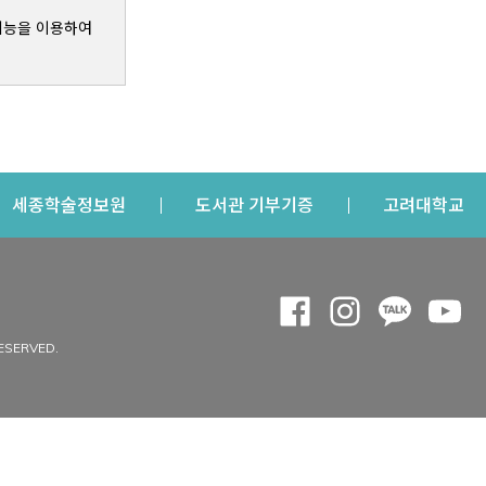
기능을 이용하여
s a new window
Opens a new window
Opens a new windo
Op
세종학술정보원
도서관 기부기증
고려대학교
나의공간
Opens a new window
Opens a new 
Opens a
Op
 window
내정보
ESERVED.
내서재
개인공지
이용자정보 관리
연회비·이용증
이용현황