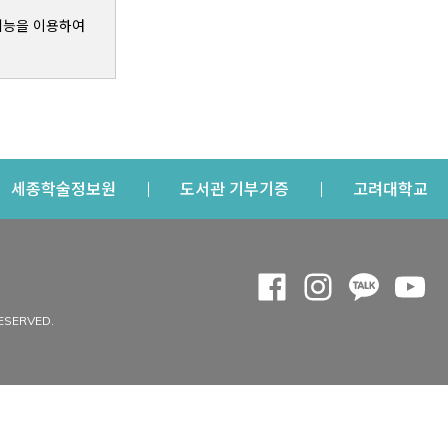
기능을 이용하여
s a new window
Opens a new window
Opens a new windo
Op
세종학술정보원
도서관 기부기증
고려대학교
나의공간
Opens a new window
Opens a new 
Opens a
Op
 window
내정보
ESERVED.
내서재
개인공지
이용자정보 관리
연회비·이용증
이용현황