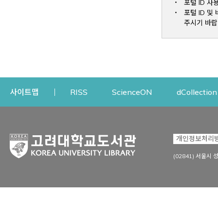
포털 ID 사
포털 ID 
주시기 바랍
Opens a new window
Opens a new win
사이트맵
RISS
ScienceON
dCollection
자료이용
연구지원
개인정보처리
Open
자료찾기
연구지원 서비스
(02841) 서울시 
상세검색
정보이용교육
강의수업자료
학술지 등재/평가 정보
데이터베이스
투고 저널 추천
전자저널
연구 동향 분석
전자책·이러닝
오픈액세스 출판 지원