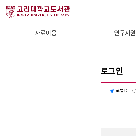
내
용
으
로
자료이용
연구지원
건
너
뛰
기
로그인
포털ID