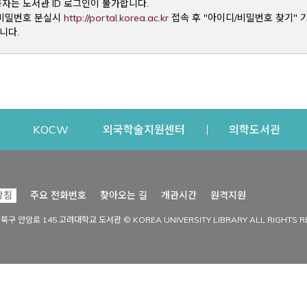
용자는 도서관 ID 로그인이 불가합니다.
Opens a new window
및 비밀번호 분실시
http://portal.korea.ac.kr
접속 후 "아이디/비밀번호 찾기" 
니다.
dow
Opens a new window
Opens a new window
Opens a new window
Open
KOCW
외국학술지원센터
의학도서관
시설이용
커뮤니티
Opens a new
방침
주요 전화번호
찾아오는 길
개관시간
원격지원
s a new window
시설찾기
도서관 소식
성북구 안암로 145 고려대학교 도서관 © KOREA UNIVERSITY LIBRARY ALL RIGHTS R
Opens a new window
시설·좌석 예약·현황
공지사항
중앙도서관
보도자료
중앙도서관(대학원)
홍보자료
학술정보관(CDL)
현황·통계
과학도서관
FAQ & QnA