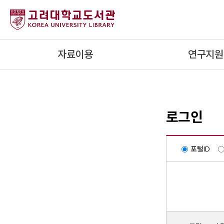
내
용
으
로
자료이용
연구지원
건
너
뛰
기
로그인
포털ID