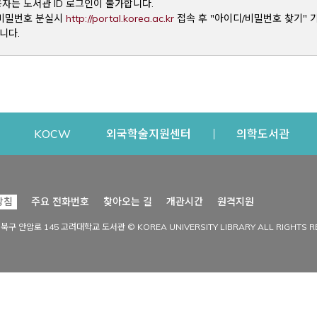
용자는 도서관 ID 로그인이 불가합니다.
Opens a new window
및 비밀번호 분실시
http://portal.korea.ac.kr
접속 후 "아이디/비밀번호 찾기" 
니다.
dow
Opens a new window
Opens a new window
Opens a new window
Open
KOCW
외국학술지원센터
의학도서관
시설이용
커뮤니티
Opens a new
방침
주요 전화번호
찾아오는 길
개관시간
원격지원
s a new window
시설찾기
도서관 소식
성북구 안암로 145 고려대학교 도서관 © KOREA UNIVERSITY LIBRARY ALL RIGHTS R
Opens a new window
시설·좌석 예약·현황
공지사항
중앙도서관
보도자료
중앙도서관(대학원)
홍보자료
학술정보관(CDL)
현황·통계
과학도서관
FAQ & QnA