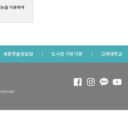
기능을 이용하여
s a new window
Opens a new window
Opens a new windo
Op
세종학술정보원
도서관 기부기증
고려대학교
나의공간
Opens a new window
Opens a new 
Opens a
Op
 window
내정보
ESERVED.
내서재
개인공지
이용자정보 관리
연회비·이용증
이용현황