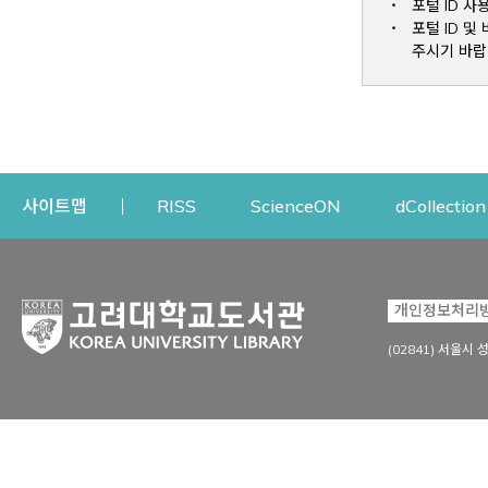
포털 ID 사
포털 ID 
주시기 바랍
Opens a new window
Opens a new win
사이트맵
RISS
ScienceON
dCollection
자료이용
연구지원
개인정보처리
Open
자료찾기
연구지원 서비스
(02841) 서울시 
상세검색
정보이용교육
강의수업자료
학술지 등재/평가 정보
데이터베이스
투고 저널 추천
전자저널
연구 동향 분석
전자책·이러닝
오픈액세스 출판 지원