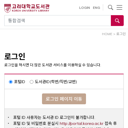
내
사이트내 검색
LOGIN
ENG
용
으
통합검색
로
건
HOME
>
로그인
너
뛰
기
로그인
로그인을 하시면 더 많은 도서관 서비스를 이용하실 수 있습니다.
포털ID
도서관ID(학번/직번/교번)
로그인 페이지 이동
포털 ID 사용자는 도서관 ID 로그인이 불가합니다.
Opens a ne
포털 ID 및 비밀번호 분실시
http://portal.korea.ac.kr
접속 후