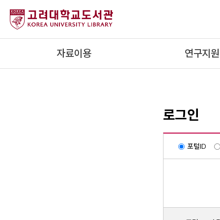
내
용
으
로
자료이용
연구지원
건
너
뛰
기
로그인
포털ID