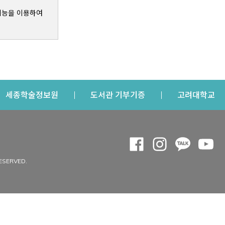
기능을 이용하여
s a new window
Opens a new window
Opens a new windo
Op
세종학술정보원
도서관 기부기증
고려대학교
나의공간
Opens a new window
Opens a new 
Opens a
Op
 window
내정보
ESERVED.
내서재
개인공지
이용자정보 관리
연회비·이용증
이용현황