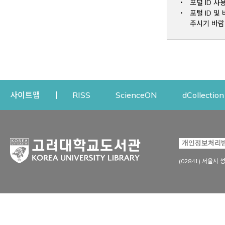
포털 ID 사
포털 ID 
주시기 바랍
Opens a new window
Opens a new win
사이트맵
RISS
ScienceON
dCollection
자료이용
연구지원
개인정보처리
Open
자료찾기
연구지원 서비스
(02841) 서울시 
상세검색
정보이용교육
강의수업자료
학술지 등재/평가 정보
데이터베이스
투고 저널 추천
전자저널
연구 동향 분석
전자책·이러닝
오픈액세스 출판 지원