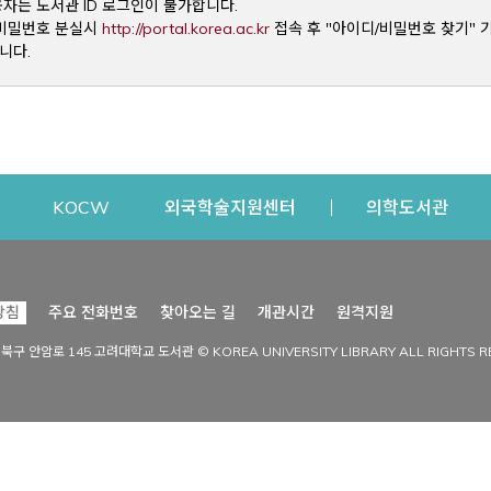
용자는 도서관 ID 로그인이 불가합니다.
Opens a new window
및 비밀번호 분실시
http://portal.korea.ac.kr
접속 후 "아이디/비밀번호 찾기" 
니다.
dow
Opens a new window
Opens a new window
Opens a new window
Open
KOCW
외국학술지원센터
의학도서관
시설이용
커뮤니티
Opens a new
방침
주요 전화번호
찾아오는 길
개관시간
원격지원
s a new window
시설찾기
도서관 소식
성북구 안암로 145 고려대학교 도서관 © KOREA UNIVERSITY LIBRARY ALL RIGHTS R
Opens a new window
시설·좌석 예약·현황
공지사항
중앙도서관
보도자료
중앙도서관(대학원)
홍보자료
학술정보관(CDL)
현황·통계
과학도서관
FAQ & QnA