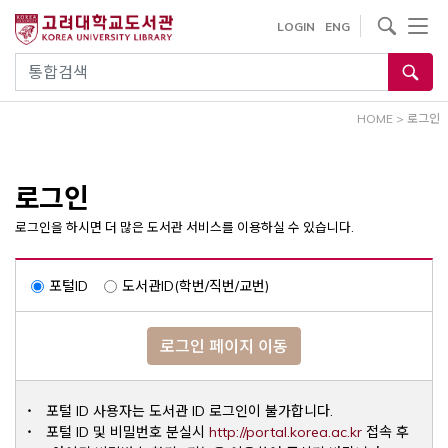
내
사이트내 검색
LOGIN
ENG
용
으
통합검색
로
건
HOME
>
로그인
너
뛰
기
로그인
로그인을 하시면 더 많은 도서관 서비스를 이용하실 수 있습니다.
포털ID
도서관ID(학번/직번/교번)
로그인 페이지 이동
포털 ID 사용자는 도서관 ID 로그인이 불가합니다.
Opens a ne
포털 ID 및 비밀번호 분실시
http://portal.korea.ac.kr
접속 후