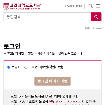
내
사이트내 검색
LOGIN
ENG
용
으
통합검색
로
건
HOME
>
로그인
너
뛰
기
로그인
로그인을 하시면 더 많은 도서관 서비스를 이용하실 수 있습니다.
포털ID
도서관ID(학번/직번/교번)
로그인 페이지 이동
포털 ID 사용자는 도서관 ID 로그인이 불가합니다.
Opens a ne
포털 ID 및 비밀번호 분실시
http://portal.korea.ac.kr
접속 후