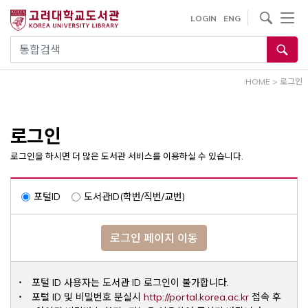
내
사이트내 검색
LOGIN
ENG
용
으
통합검색
로
건
HOME
>
로그인
너
뛰
기
로그인
로그인을 하시면 더 많은 도서관 서비스를 이용하실 수 있습니다.
포털ID
도서관ID(학번/직번/교번)
로그인 페이지 이동
포털 ID 사용자는 도서관 ID 로그인이 불가합니다.
Opens a ne
포털 ID 및 비밀번호 분실시
http://portal.korea.ac.kr
접속 후