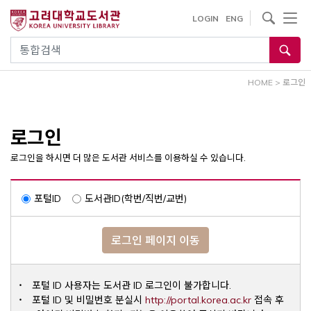
내
사이트내 검색
LOGIN
ENG
용
으
통합검색
로
건
HOME
>
로그인
너
뛰
기
로그인
로그인을 하시면 더 많은 도서관 서비스를 이용하실 수 있습니다.
포털ID
도서관ID(학번/직번/교번)
로그인 페이지 이동
포털 ID 사용자는 도서관 ID 로그인이 불가합니다.
Opens a ne
포털 ID 및 비밀번호 분실시
http://portal.korea.ac.kr
접속 후